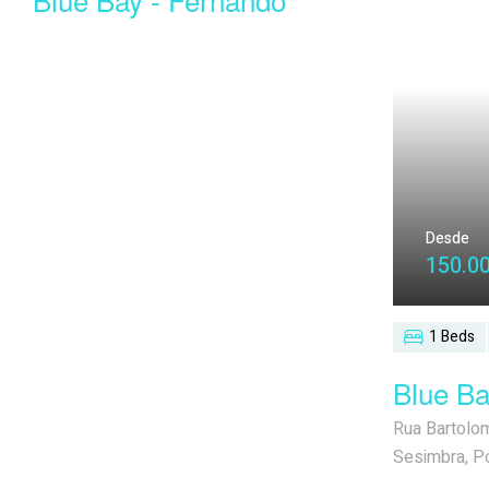
Desde
150.0
1 Beds
Blue Ba
Rua Bartolo
Sesimbra, Po