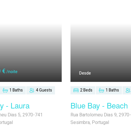
0
€
/noite
Desde
1 Baths
4 Guests
2 Beds
1 Baths
y - Laura
Blue Bay - Beach
meu Dias 5, 2970-741
Rua Bartolomeu Dias 9, 2970
rtugal
Sesimbra, Portugal