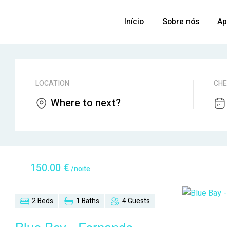
Início
Sobre nós
Ap
LOCATION
CHE
Where to next?
Desde
150.00
€
/noite
2 Beds
1 Baths
4 Guests
Blue Bay - Fernando