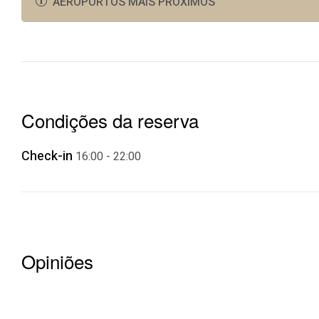
AEROPORTOS MAIS PRÓXIMOS
Comboio - Fonte da Telha -Terminal - 17 km
Aeroporto Humberto Delgado - 36 km
Condições da reserva
Check-in
16:00 - 22:00
Opiniões