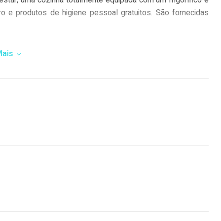
 estar, uma cozinha totalmente equipada com um frigorífico e
 e produtos de higiene pessoal gratuitos. São fornecidas
Mais
rtment, enquanto o Mosteiro dos Jerónimos está a 39 km. O
 44 km do alojamento, que organiza um serviço de transfer
 acordo com comentários independentes.
 uma pontuação de
9,3
para uma viagem a dois.
e Booking.com desde 2 de mar. de 2018.