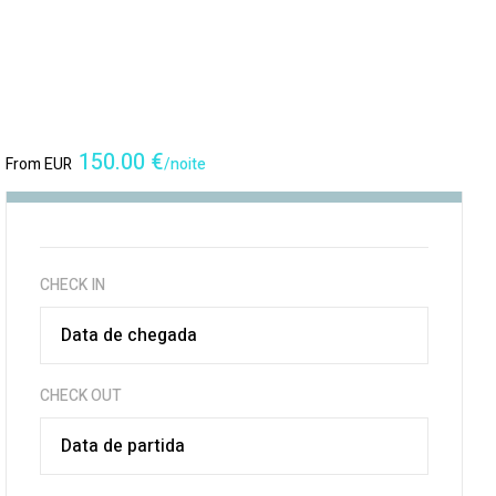
150.00
€
From EUR
/noite
CHECK IN
CHECK OUT