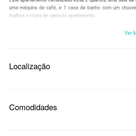
Este apartamento climatizado inclui 2 quartos, uma sala de
uma máquina de café, e 1 casa de banho com um chuveiro
toalhas e roupa de cama no apartamento.
O apartamento dispõe de comodidades para churrascos.
Ver 
A Praia do Ouro fica a 300 metros do Blue Bay Beach Apa
aeroporto mais próximo é o Aeroporto Humberto Delgado, a
do aeroporto mediante um custo adicional.
Localização
Esta é a parte de Sesimbra que os hóspedes preferem, de
Os casais gostam particularmente da localização — deram
Blue Bay Beach Apartment dá as boas-vindas a hóspedes d
Comodidades