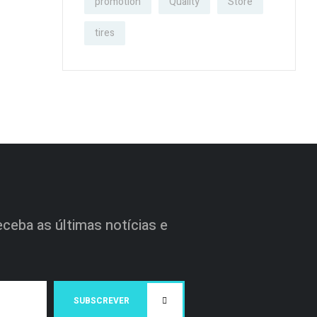
promotion
Quality
Store
tires
ceba as últimas notícias e
SUBSCREVER