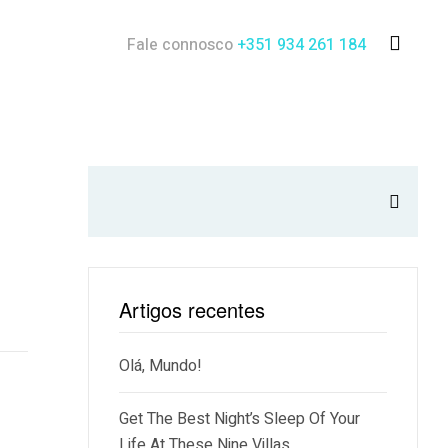
Fale connosco
+351 934 261 184
Pesquisar
Artigos recentes
Olá, Mundo!
Get The Best Night’s Sleep Of Your
Life At These Nine Villas