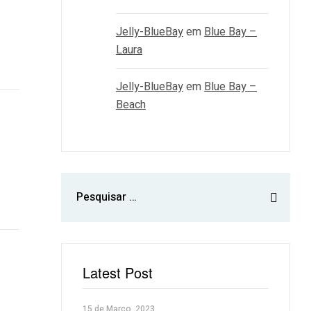
Jelly-BlueBay
em
Blue Bay –
Laura
Jelly-BlueBay
em
Blue Bay –
Beach
Latest Post
15 de Março, 2023